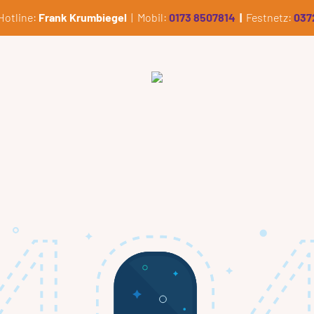
Hotline:
Frank Krumbiegel
| Mobil:
0173 8507814
|
Festnetz:
037