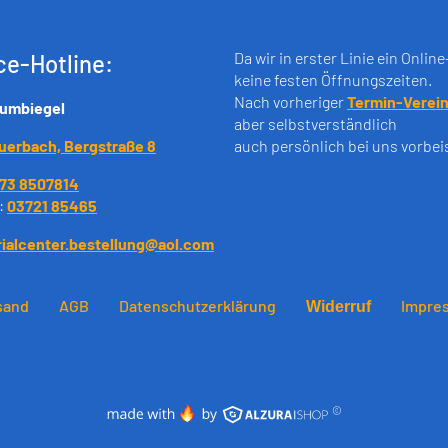
Da wir in erster Linie ein Onlin
ce-Hotline:
keine festen Öffnungszeiten.
Nach vorheriger
Termin-Verei
rumbiegel
aber selbstverständlich
uerbach, Bergstraße 8
auch persönlich bei uns vorbe
73 8507814
:
03721 85465
rialcenter.bestellung@aol.com
sand
AGB
Datenschutzerklärung
Impre
Widerruf
©